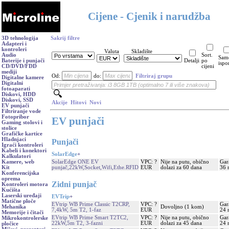
Cijene - Cjenik i narudžba
3D tehnologija
Sakrij filtre
Adapteri i
kontroleri
Valuta
Skladište
Audio
Sort.
Sam
Baterije i punjači
Detalji
po
ispo
CD/DVD/FDD
cijeni
mediji
Od:
do:
Filtriraj grupu
Digitalne kamere
Digitalni
fotoaparati
Diskovi, HDD
Diskovi, SSD
Akcije
Hitovi
Novi
EV punjači
Filtriranje vode
Fotopribor
EV punjači
Gaming stolovi i
stolice
Grafičke kartice
Hladnjaci
Punjači
Igraći kontroleri
Kabeli i konektori
SolarEdge
+
Kalkulatori
SolarEdge ONE EV
VPC: ?
Nije na putu, obično
Gar
Kamere, web
punjač,22kW,Socket,Wifi,Ethe.RFID
EUR
dolazi za 60 dana
36 
Kit
Konferencijska
oprema
Zidni punjač
Kontroleri motora
Kućišta
Laserski uređaji
EVTrip
+
Matične ploče
EVtrip WB Prime Classic T2CRP,
VPC: ?
Gar
Dovoljno (1 kom)
Mehanika
7,4kW, 5m T2, 1-faz
EUR
24 
Memorije i čitači
EVtrip WB Prime Smart T2TC2,
VPC: ?
Nije na putu, obično
Gar
Mikrokontrolerske
22kW,5m T2, 3-fazni
EUR
dolazi za 45 dana
24 
pločice