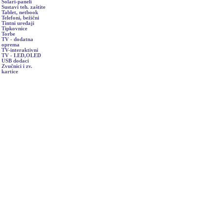
Solari-paneli
Sustavi teh. zaštite
Tablet, netbook
Telefoni, bežični
Tintni uređaji
Tipkovnice
Torbe
TV - dodatna
oprema
TV-interaktivni
TV - LED,OLED
USB dodaci
Zvučnici i zv.
kartice