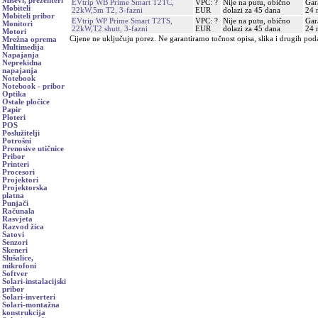
Miševi, prezenteri
EVtrip WB Prime Smart T2TC,
VPC: ?
Nije na putu, obično
Gar
Mobiteli
22kW,5m T2, 3-fazni
EUR
dolazi za 45 dana
24 
Mobiteli pribor
EVtrip WP Prime Smart T2TS,
VPC: ?
Nije na putu, obično
Gar
Monitori
22kW,T2 shutt, 3-fazni
EUR
dolazi za 45 dana
24 
Motori
Cijene ne uključuju porez. Ne garantiramo točnost opisa, slika i drugih pod
Mrežna oprema
Multimedija
Napajanja
Neprekidna
napajanja
Notebook
Notebook - pribor
Optika
Ostale pločice
Papir
Ploteri
POS
Poslužitelji
Potrošni
Prenosive utičnice
Pribor
Printeri
Procesori
Projektori
Projektorska
platna
Punjači
Računala
Rasvjeta
Razvod žica
Satovi
Senzori
Skeneri
Slušalice,
mikrofoni
Softver
Solari-instalacijski
pribor
Solari-inverteri
Solari-montažna
konstrukcija