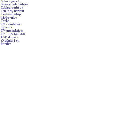
Solari-paneli
Sustavi teh. zaštite
Tablet, netbook
Telefoni, bežični
Tintni uređaji
Tipkovnice
Torbe
TV - dodatna
oprema
TV-interaktivni
TV - LED,OLED
USB dodaci
Zvučnici i zv.
kartice