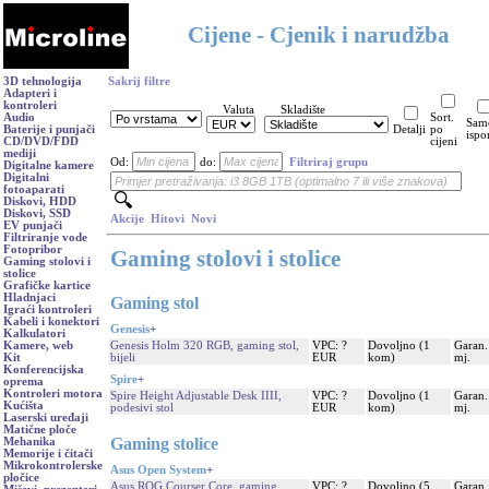
Cijene - Cjenik i narudžba
3D tehnologija
Sakrij filtre
Adapteri i
kontroleri
Valuta
Skladište
Audio
Sort.
Sam
Baterije i punjači
Detalji
po
ispo
CD/DVD/FDD
cijeni
mediji
Od:
do:
Filtriraj grupu
Digitalne kamere
Digitalni
fotoaparati
Diskovi, HDD
Diskovi, SSD
Akcije
Hitovi
Novi
EV punjači
Filtriranje vode
Fotopribor
Gaming stolovi i stolice
Gaming stolovi i
stolice
Grafičke kartice
Hladnjaci
Gaming stol
Igraći kontroleri
Kabeli i konektori
Genesis
+
Kalkulatori
Genesis Holm 320 RGB, gaming stol,
VPC: ?
Dovoljno (1
Garan.
Kamere, web
bijeli
EUR
kom)
mj.
Kit
Konferencijska
Spire
+
oprema
Kontroleri motora
Spire Height Adjustable Desk IIII,
VPC: ?
Dovoljno (1
Garan.
Kućišta
podesivi stol
EUR
kom)
mj.
Laserski uređaji
Matične ploče
Gaming stolice
Mehanika
Memorije i čitači
Mikrokontrolerske
Asus Open System
+
pločice
Asus ROG Courser Core, gaming
VPC: ?
Dovoljno (5
Garan.