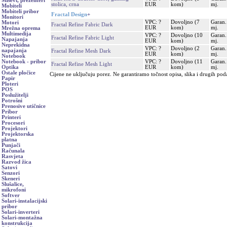
Miševi, prezenteri
stolica, crna
EUR
kom)
mj.
Mobiteli
Mobiteli pribor
Fractal Design
+
Monitori
VPC: ?
Dovoljno (7
Garan.
Motori
Fractal Refine Fabric Dark
EUR
kom)
mj.
Mrežna oprema
Multimedija
VPC: ?
Dovoljno (10
Garan.
Fractal Refine Fabric Light
Napajanja
EUR
kom)
mj.
Neprekidna
VPC: ?
Dovoljno (2
Garan.
napajanja
Fractal Refine Mesh Dark
EUR
kom)
mj.
Notebook
VPC: ?
Dovoljno (11
Garan.
Notebook - pribor
Fractal Refine Mesh Light
EUR
kom)
mj.
Optika
Ostale pločice
Cijene ne uključuju porez. Ne garantiramo točnost opisa, slika i drugih pod
Papir
Ploteri
POS
Poslužitelji
Potrošni
Prenosive utičnice
Pribor
Printeri
Procesori
Projektori
Projektorska
platna
Punjači
Računala
Rasvjeta
Razvod žica
Satovi
Senzori
Skeneri
Slušalice,
mikrofoni
Softver
Solari-instalacijski
pribor
Solari-inverteri
Solari-montažna
konstrukcija