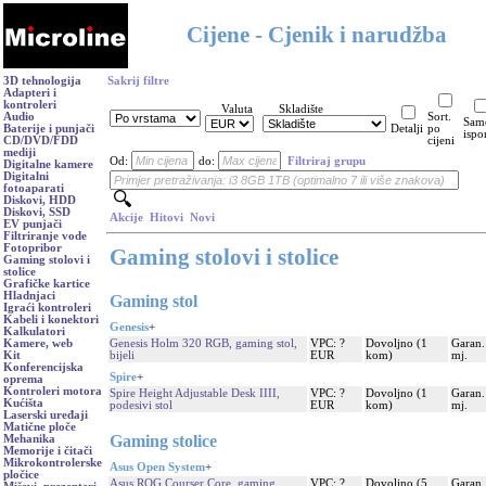
Cijene - Cjenik i narudžba
3D tehnologija
Sakrij filtre
Adapteri i
kontroleri
Valuta
Skladište
Audio
Sort.
Sam
Baterije i punjači
Detalji
po
ispo
CD/DVD/FDD
cijeni
mediji
Od:
do:
Filtriraj grupu
Digitalne kamere
Digitalni
fotoaparati
Diskovi, HDD
Diskovi, SSD
Akcije
Hitovi
Novi
EV punjači
Filtriranje vode
Fotopribor
Gaming stolovi i stolice
Gaming stolovi i
stolice
Grafičke kartice
Hladnjaci
Gaming stol
Igraći kontroleri
Kabeli i konektori
Genesis
+
Kalkulatori
Genesis Holm 320 RGB, gaming stol,
VPC: ?
Dovoljno (1
Garan.
Kamere, web
bijeli
EUR
kom)
mj.
Kit
Konferencijska
Spire
+
oprema
Kontroleri motora
Spire Height Adjustable Desk IIII,
VPC: ?
Dovoljno (1
Garan.
Kućišta
podesivi stol
EUR
kom)
mj.
Laserski uređaji
Matične ploče
Gaming stolice
Mehanika
Memorije i čitači
Mikrokontrolerske
Asus Open System
+
pločice
Asus ROG Courser Core, gaming
VPC: ?
Dovoljno (5
Garan.