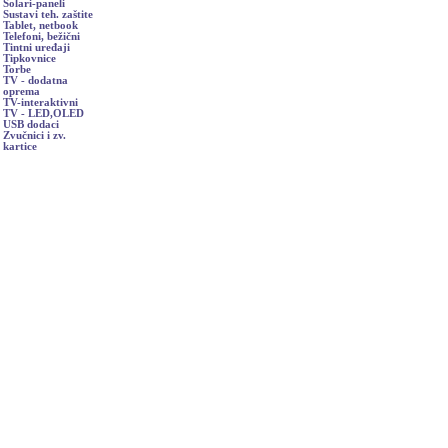
Solari-paneli
Sustavi teh. zaštite
Tablet, netbook
Telefoni, bežični
Tintni uređaji
Tipkovnice
Torbe
TV - dodatna
oprema
TV-interaktivni
TV - LED,OLED
USB dodaci
Zvučnici i zv.
kartice