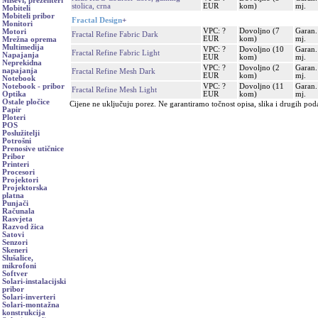
Miševi, prezenteri
stolica, crna
EUR
kom)
mj.
Mobiteli
Mobiteli pribor
Fractal Design
+
Monitori
VPC: ?
Dovoljno (7
Garan.
Motori
Fractal Refine Fabric Dark
EUR
kom)
mj.
Mrežna oprema
Multimedija
VPC: ?
Dovoljno (10
Garan.
Fractal Refine Fabric Light
Napajanja
EUR
kom)
mj.
Neprekidna
VPC: ?
Dovoljno (2
Garan.
napajanja
Fractal Refine Mesh Dark
EUR
kom)
mj.
Notebook
VPC: ?
Dovoljno (11
Garan.
Notebook - pribor
Fractal Refine Mesh Light
EUR
kom)
mj.
Optika
Ostale pločice
Cijene ne uključuju porez. Ne garantiramo točnost opisa, slika i drugih pod
Papir
Ploteri
POS
Poslužitelji
Potrošni
Prenosive utičnice
Pribor
Printeri
Procesori
Projektori
Projektorska
platna
Punjači
Računala
Rasvjeta
Razvod žica
Satovi
Senzori
Skeneri
Slušalice,
mikrofoni
Softver
Solari-instalacijski
pribor
Solari-inverteri
Solari-montažna
konstrukcija