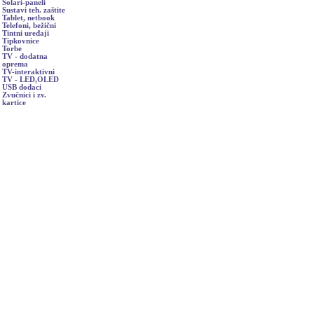
Solari-paneli
Sustavi teh. zaštite
Tablet, netbook
Telefoni, bežični
Tintni uređaji
Tipkovnice
Torbe
TV - dodatna
oprema
TV-interaktivni
TV - LED,OLED
USB dodaci
Zvučnici i zv.
kartice