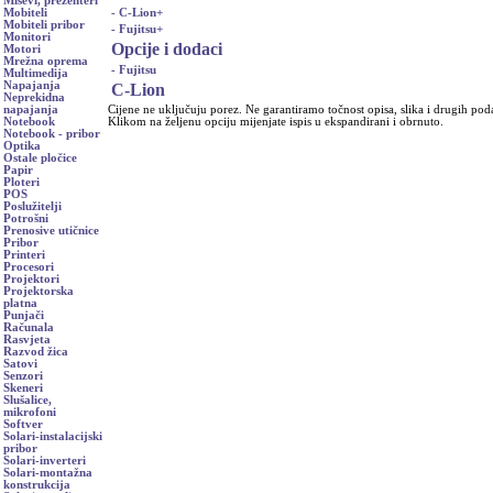
Miševi, prezenteri
- C-Lion
+
Mobiteli
Mobiteli pribor
- Fujitsu
+
Monitori
Opcije i dodaci
Motori
Mrežna oprema
- Fujitsu
Multimedija
Napajanja
C-Lion
Neprekidna
Cijene ne uključuju porez. Ne garantiramo točnost opisa, slika i drugih pod
napajanja
Klikom na željenu opciju mijenjate ispis u ekspandirani i obrnuto.
Notebook
Notebook - pribor
Optika
Ostale pločice
Papir
Ploteri
POS
Poslužitelji
Potrošni
Prenosive utičnice
Pribor
Printeri
Procesori
Projektori
Projektorska
platna
Punjači
Računala
Rasvjeta
Razvod žica
Satovi
Senzori
Skeneri
Slušalice,
mikrofoni
Softver
Solari-instalacijski
pribor
Solari-inverteri
Solari-montažna
konstrukcija