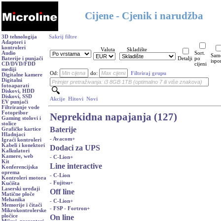
Cijene - Cjenik i narudžba
3D tehnologija
Sakrij filtre
Adapteri i
kontroleri
Valuta
Skladište
Audio
Sort.
Sam
Baterije i punjači
Detalji
po
ispo
CD/DVD/FDD
cijeni
mediji
Od:
do:
Filtriraj grupu
Digitalne kamere
Digitalni
fotoaparati
Diskovi, HDD
Diskovi, SSD
Akcije
Hitovi
Novi
EV punjači
Filtriranje vode
Fotopribor
Neprekidna napajanja (127)
Gaming stolovi i
stolice
Baterije
Grafičke kartice
Hladnjaci
- Avacom
+
Igraći kontroleri
Kabeli i konektori
Dodaci za UPS
Kalkulatori
Kamere, web
- C-Lion
+
Kit
Line interactive
Konferencijska
oprema
- C-Lion
Kontroleri motora
- Fujitsu
+
Kućišta
Laserski uređaji
Off line
Matične ploče
Mehanika
- C-Lion
+
Memorije i čitači
- FSP - Fortron
+
Mikrokontrolerske
On line
pločice