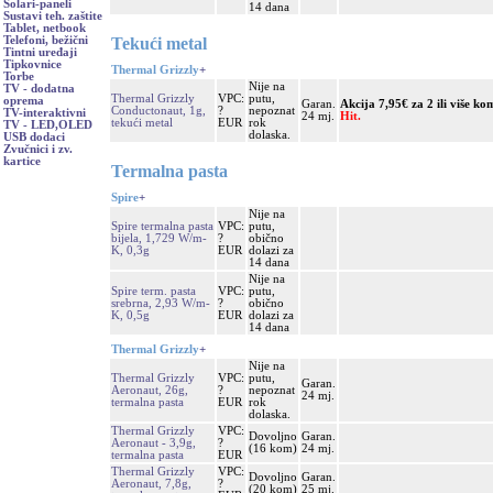
Solari-paneli
14 dana
Sustavi teh. zaštite
Tablet, netbook
Tekući metal
Telefoni, bežični
Tintni uređaji
Tipkovnice
Thermal Grizzly
+
Torbe
Nije na
TV - dodatna
Thermal Grizzly
VPC:
putu,
oprema
Garan.
Akcija 7,95€ za 2 ili više k
Conductonaut, 1g,
?
nepoznat
TV-interaktivni
24 mj.
Hit.
tekući metal
EUR
rok
TV - LED,OLED
dolaska.
USB dodaci
Zvučnici i zv.
kartice
Termalna pasta
Spire
+
Nije na
Spire termalna pasta
VPC:
putu,
bijela, 1,729 W/m-
?
obično
K, 0,3g
EUR
dolazi za
14 dana
Nije na
Spire term. pasta
VPC:
putu,
srebrna, 2,93 W/m-
?
obično
K, 0,5g
EUR
dolazi za
14 dana
Thermal Grizzly
+
Nije na
Thermal Grizzly
VPC:
putu,
Garan.
Aeronaut, 26g,
?
nepoznat
24 mj.
termalna pasta
EUR
rok
dolaska.
Thermal Grizzly
VPC:
Dovoljno
Garan.
Aeronaut - 3,9g,
?
(16 kom)
24 mj.
termalna pasta
EUR
Thermal Grizzly
VPC:
Dovoljno
Garan.
Aeronaut, 7,8g,
?
(20 kom)
25 mj.