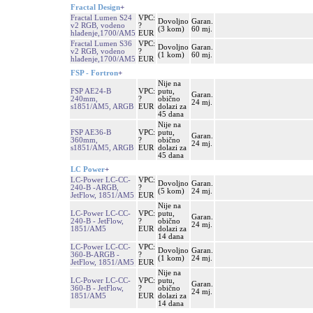
Fractal Design
+
Fractal Lumen S24
VPC:
Dovoljno
Garan.
v2 RGB, vodeno
?
(3 kom)
60 mj.
hlađenje,1700/AM5
EUR
Fractal Lumen S36
VPC:
Dovoljno
Garan.
v2 RGB, vodeno
?
(1 kom)
60 mj.
hlađenje,1700/AM5
EUR
FSP - Fortron
+
Nije na
FSP AE24-B
VPC:
putu,
Garan.
240mm,
?
obično
24 mj.
s1851/AM5, ARGB
EUR
dolazi za
45 dana
Nije na
FSP AE36-B
VPC:
putu,
Garan.
360mm,
?
obično
24 mj.
s1851/AM5, ARGB
EUR
dolazi za
45 dana
LC Power
+
LC-Power LC-CC-
VPC:
Dovoljno
Garan.
240-B -ARGB,
?
(5 kom)
24 mj.
JetFlow, 1851/AM5
EUR
Nije na
LC-Power LC-CC-
VPC:
putu,
Garan.
240-B - JetFlow,
?
obično
24 mj.
1851/AM5
EUR
dolazi za
14 dana
LC-Power LC-CC-
VPC:
Dovoljno
Garan.
360-B-ARGB -
?
(1 kom)
24 mj.
JetFlow, 1851/AM5
EUR
Nije na
LC-Power LC-CC-
VPC:
putu,
Garan.
360-B - JetFlow,
?
obično
24 mj.
1851/AM5
EUR
dolazi za
14 dana