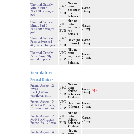
Nije na
Thermal Grizzly
VPC:
putu,
Minus Pad 8,
Garan.
?
nepoznat
20x120x2mm,ter.
24 mj.
EUR
rok
pad
dolaska.
Nije na
Thermal Grizzly
VPC:
putu,
Minus Pad 8,
Garan.
?
nepoznat
20x120x3mm,ter.
24 mj.
EUR
rok
pad
dolaska.
Thermal Grizzly
VPC:
Dovoljno
Garan.
Putty Advanced
?
(9 kom)
24 mj.
30g, termalna pasta
EUR
Nije na
Thermal Grizzly
VPC:
putu,
Garan.
Putty Basic 30g,
?
nepoznat
24 mj.
termalna pasta
EUR
rok
dolaska.
Ventilatori
Fractal Design
+
Nije na
Fractal Aspect 12
VPC:
putu,
PWM
Garan.
?
obično
Hit.
Black,120mm
24 mj.
EUR
dolazi za
ventilator, crni
45 dana
Fractal Aspect 12
VPC:
Dovoljno
Garan.
RGB PWM Black,
?
(6 kom)
24 mj.
120mm ventilator
EUR
Nije na
Fractal Aspect 12
VPC:
putu,
Garan.
RGB PWM Black
?
obično
24 mj.
Frame, 3x 120mm
EUR
dolazi za
45 dana
Nije na
Fractal Aspect 14
VPC:
putu,