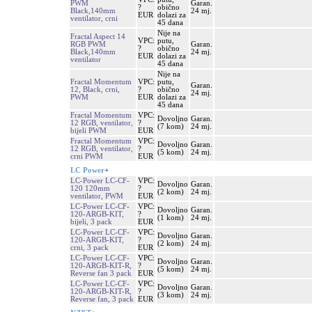
PWM
Garan.
?
obično
Black,140mm
24 mj.
EUR
dolazi za
ventilator, crni
45 dana
Nije na
Fractal Aspect 14
VPC:
putu,
RGB PWM
Garan.
?
obično
Black,140mm
24 mj.
EUR
dolazi za
ventilator
45 dana
Nije na
Fractal Momentum
VPC:
putu,
Garan.
12, Black, crni,
?
obično
24 mj.
PWM
EUR
dolazi za
45 dana
Fractal Momentum
VPC:
Dovoljno
Garan.
12 RGB, ventilator,
?
(7 kom)
24 mj.
bijeli PWM
EUR
Fractal Momentum
VPC:
Dovoljno
Garan.
12 RGB, ventilator,
?
(5 kom)
24 mj.
crni PWM
EUR
LC Power
+
LC-Power LC-CF-
VPC:
Dovoljno
Garan.
120 120mm
?
(2 kom)
24 mj.
ventilator, PWM
EUR
LC-Power LC-CF-
VPC:
Dovoljno
Garan.
120-ARGB-KIT,
?
(1 kom)
24 mj.
bijeli, 3 pack
EUR
LC-Power LC-CF-
VPC:
Dovoljno
Garan.
120-ARGB-KIT,
?
(2 kom)
24 mj.
crni, 3 pack
EUR
LC-Power LC-CF-
VPC:
Dovoljno
Garan.
120-ARGB-KIT-R,
?
(5 kom)
24 mj.
Reverse fan 3 pack
EUR
LC-Power LC-CF-
VPC:
Dovoljno
Garan.
120-ARGB-KIT-R,
?
(3 kom)
24 mj.
Reverse fan, 3 pack
EUR