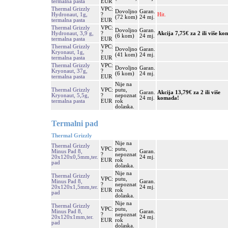
termalna pasta
EUR
Thermal Grizzly
VPC:
Dovoljno
Garan.
Hydronaut, 1g,
?
Hit.
(72 kom)
24 mj.
termalna pasta
EUR
Thermal Grizzly
VPC:
Dovoljno
Garan.
Hydronaut, 3,9 g,
?
Akcija 7,75€ za 2 ili više k
(6 kom)
24 mj.
termalna pasta
EUR
Thermal Grizzly
VPC:
Dovoljno
Garan.
Kryonaut, 1g,
?
(41 kom)
24 mj.
termalna pasta
EUR
Thermal Grizzly
VPC:
Dovoljno
Garan.
Kryonaut, 37g,
?
(6 kom)
24 mj.
termalna pasta
EUR
Nije na
Thermal Grizzly
VPC:
putu,
Garan.
Akcija 13,79€ za 2 ili više
Kryonaut, 5,5g,
?
nepoznat
24 mj.
komada!
termalna pasta
EUR
rok
dolaska.
Termalni pad
Thermal Grizzly
Nije na
Thermal Grizzly
VPC:
putu,
Minus Pad 8,
Garan.
?
nepoznat
20x120x0,5mm,ter.
24 mj.
EUR
rok
pad
dolaska.
Nije na
Thermal Grizzly
VPC:
putu,
Minus Pad 8,
Garan.
?
nepoznat
20x120x1,5mm,ter.
24 mj.
EUR
rok
pad
dolaska.
Nije na
Thermal Grizzly
VPC:
putu,
Minus Pad 8,
Garan.
?
nepoznat
20x120x1mm,ter.
24 mj.
EUR
rok
pad
dolaska.