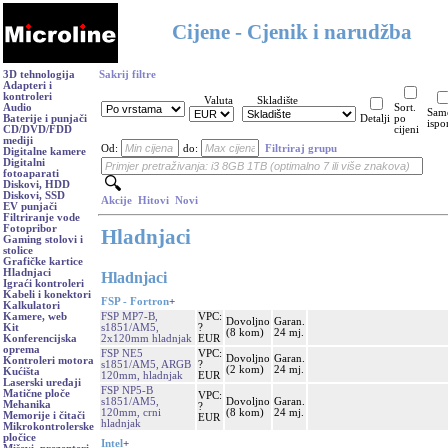
Cijene - Cjenik i narudžba
3D tehnologija
Sakrij filtre
Adapteri i
kontroleri
Valuta
Skladište
Audio
Sort.
Sam
Baterije i punjači
Detalji
po
ispo
CD/DVD/FDD
cijeni
mediji
Od:
do:
Filtriraj grupu
Digitalne kamere
Digitalni
fotoaparati
Diskovi, HDD
Diskovi, SSD
Akcije
Hitovi
Novi
EV punjači
Filtriranje vode
Fotopribor
Hladnjaci
Gaming stolovi i
stolice
Grafičke kartice
Hladnjaci
Hladnjaci
Igraći kontroleri
Kabeli i konektori
FSP - Fortron
+
Kalkulatori
FSP MP7-B,
VPC:
Kamere, web
Dovoljno
Garan.
s1851/AM5,
?
Kit
(8 kom)
24 mj.
2x120mm hladnjak
EUR
Konferencijska
oprema
FSP NE5
VPC:
Dovoljno
Garan.
Kontroleri motora
s1851/AM5, ARGB
?
(2 kom)
24 mj.
Kućišta
120mm, hladnjak
EUR
Laserski uređaji
FSP NP5-B
Matične ploče
VPC:
s1851/AM5,
Dovoljno
Garan.
Mehanika
?
120mm, crni
(8 kom)
24 mj.
Memorije i čitači
EUR
hladnjak
Mikrokontrolerske
pločice
Intel
+