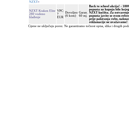
NZXT
+
Back to school akcija! - 100
popusta uz kupnju bilo koje
NZXT Kraken Elite
VPC:
Dovoljno
Garan.
NZXT kućišta. Za ostvarenj
280 vodeno
?
(6 kom)
60 mj.
popusta javite se svom refer
hlađenje
EUR
prije pakiranja robe, nakna
reklamacije ne uvažavamo!
Cijene ne uključuju porez. Ne garantiramo točnost opisa, slika i drugih pod