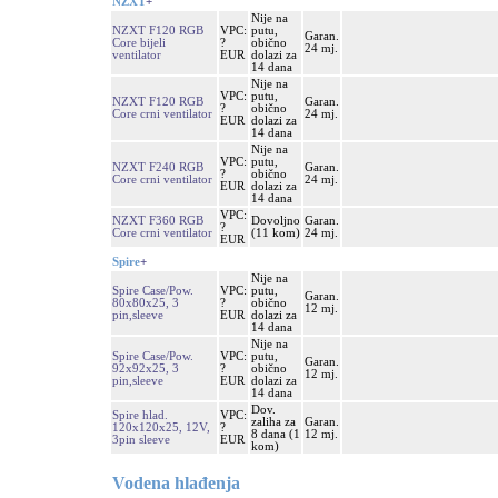
NZXT
+
Nije na
NZXT F120 RGB
VPC:
putu,
Garan.
Core bijeli
?
obično
24 mj.
ventilator
EUR
dolazi za
14 dana
Nije na
VPC:
putu,
NZXT F120 RGB
Garan.
?
obično
Core crni ventilator
24 mj.
EUR
dolazi za
14 dana
Nije na
VPC:
putu,
NZXT F240 RGB
Garan.
?
obično
Core crni ventilator
24 mj.
EUR
dolazi za
14 dana
VPC:
NZXT F360 RGB
Dovoljno
Garan.
?
Core crni ventilator
(11 kom)
24 mj.
EUR
Spire
+
Nije na
Spire Case/Pow.
VPC:
putu,
Garan.
80x80x25, 3
?
obično
12 mj.
pin,sleeve
EUR
dolazi za
14 dana
Nije na
Spire Case/Pow.
VPC:
putu,
Garan.
92x92x25, 3
?
obično
12 mj.
pin,sleeve
EUR
dolazi za
14 dana
Dov.
Spire hlad.
VPC:
zaliha za
Garan.
120x120x25, 12V,
?
8 dana (1
12 mj.
3pin sleeve
EUR
kom)
Vodena hlađenja