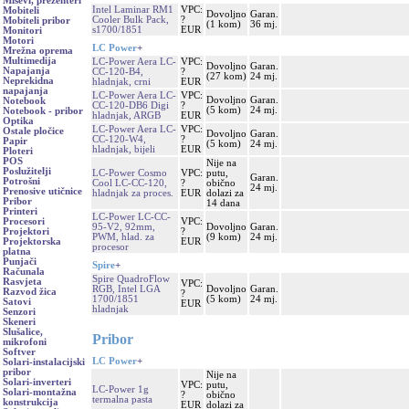
Miševi, prezenteri
Intel Laminar RM1
VPC:
Mobiteli
Dovoljno
Garan.
Cooler Bulk Pack,
?
Mobiteli pribor
(1 kom)
36 mj.
s1700/1851
EUR
Monitori
Motori
LC Power
+
Mrežna oprema
Multimedija
LC-Power Aera LC-
VPC:
Dovoljno
Garan.
Napajanja
CC-120-B4,
?
(27 kom)
24 mj.
Neprekidna
hladnjak, crni
EUR
napajanja
LC-Power Aera LC-
VPC:
Dovoljno
Garan.
Notebook
CC-120-DB6 Digi
?
(5 kom)
24 mj.
Notebook - pribor
hladnjak, ARGB
EUR
Optika
LC-Power Aera LC-
VPC:
Ostale pločice
Dovoljno
Garan.
CC-120-W4,
?
Papir
(5 kom)
24 mj.
hladnjak, bijeli
EUR
Ploteri
POS
Nije na
Poslužitelji
LC-Power Cosmo
VPC:
putu,
Garan.
Potrošni
Cool LC-CC-120,
?
obično
24 mj.
Prenosive utičnice
hladnjak za proces.
EUR
dolazi za
Pribor
14 dana
Printeri
LC-Power LC-CC-
VPC:
Procesori
95-V2, 92mm,
Dovoljno
Garan.
?
Projektori
PWM, hlad. za
(9 kom)
24 mj.
EUR
Projektorska
procesor
platna
Punjači
Spire
+
Računala
Spire QuadroFlow
Rasvjeta
VPC:
RGB, Intel LGA
Dovoljno
Garan.
Razvod žica
?
1700/1851
(5 kom)
24 mj.
Satovi
EUR
hladnjak
Senzori
Skeneri
Slušalice,
Pribor
mikrofoni
Softver
LC Power
+
Solari-instalacijski
pribor
Nije na
Solari-inverteri
VPC:
putu,
LC-Power 1g
Solari-montažna
?
obično
termalna pasta
konstrukcija
EUR
dolazi za