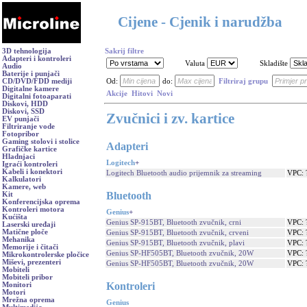
Cijene - Cjenik i narudžba
3D tehnologija
Sakrij filtre
Adapteri i kontroleri
Valuta
Skladište
Audio
Baterije i punjači
CD/DVD/FDD mediji
Od:
do:
Filtriraj grupu
Digitalne kamere
Akcije
Hitovi
Novi
Digitalni fotoaparati
Diskovi, HDD
Diskovi, SSD
Zvučnici i zv. kartice
EV punjači
Filtriranje vode
Fotopribor
Gaming stolovi i stolice
Adapteri
Grafičke kartice
Hladnjaci
Logitech
+
Igraći kontroleri
Kabeli i konektori
Logitech Bluetooth audio prijemnik za streaming
VPC: 
Kalkulatori
Kamere, web
Bluetooth
Kit
Konferencijska oprema
Kontroleri motora
Genius
+
Kućišta
Genius SP-915BT, Bluetooth zvučnik, crni
VPC: 
Laserski uređaji
Matične ploče
Genius SP-915BT, Bluetooth zvučnik, crveni
VPC: 
Mehanika
Genius SP-915BT, Bluetooth zvučnik, plavi
VPC: 
Memorije i čitači
Genius SP-HF505BT, Bluetooth zvučnik, 20W
VPC: 
Mikrokontrolerske pločice
Miševi, prezenteri
Genius SP-HF505BT, Bluetooth zvučnik, 20W
VPC: 
Mobiteli
Mobiteli pribor
Kontroleri
Monitori
Motori
Mrežna oprema
Genius