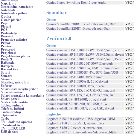
Multimedija
Genius Stereo Switching Box, 5-port Audio
VPC: 
Napajanja
Neprekidna napajanja
Notebook
Soundbar
Notebook - pribor
Optika
Genius
Ostale pločice
Papir
Genius SoundBar 200BT, Bluetooth zvučnik, RGB
VPC: 
Ploteri
Genius SoundBar 220BT, Bluetooth soundbar
VPC: 
POS
Poslužitelji
Potrošni
Zvučnici 2.0
Prenosive utičnice
Pribor
Genius
Printeri
Procesori
Genius zvučnici SP-HF180, 2x3W, USB+3,5mm, crni
VPC: 
Projektori
Genius zvučnici SP-HF180, 2x3W, USB+3,5mm, drveni
VPC: 
Projektorska platna
Genius zvučnici SP-HF180, 2x3W, USB+3,5mm, Pine
VPC: 
Punjači
Računala
Genius zvučnici SP-HF1812BT, 50W, Bluetooth
VPC: 
Rasvjeta
Genius zvučnici SP-HF280, 6W, USB+3,5mm, drveni
VPC: 
Razvod žica
Genius zvučnici SP-HF385BT, 4W, BT/3.5mm/USB
VPC: 
Satovi
Senzori
Genius zvučnici SP-HF400, 10W, 3.5mm
VPC: 
Skeneri
Genius zvučnici SP-HF500A II, 16W, drveni
VPC: 
Slušalice, mikrofoni
Softver
Genius zvučnici SP-HF500B, 16W, drveni
VPC: 
Solari-instalacijski pribor
Genius zvučnici SP-U125, 3W, USB+3,5mm, crni
VPC: 
Solari-inverteri
Genius zvučnici SP-U125, 3W, USB+3,5mm, sivi
VPC: 
Solari-montažna konstrukcija
Solari-paneli
Genius zvučnik SP-HF1200B, 36W, drveni
VPC: 
Sustavi teh. zaštite
Genius zvučnik SP-HF2800, BT+USB, 60W
VPC: 
Tablet, netbook
Genius zvučnik SP-HF800BT, 20W, USB, drveni
VPC: 
Telefoni, bežični
Tintni uređaji
Logitech
+
Tipkovnice
Torbe
Logitech S150 2.0 zvučnici, USB, digitalni, OEM
VPC: 
TV - dodatna oprema
Logitech Z150 2.0 zvučnici, stereo, bijela
VPC: 
TV-interaktivni
Logitech Z150 2.0 zvučnici, stereo, crna
VPC: 
TV - LED,OLED
USB dodaci
Logitech Z207 2.0 Bluetooth zvučnici,stereo,bijela
VPC: 