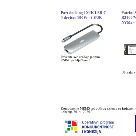
Port docking 1X4K USB-C
Patriot
5 devices 100W - ? EUR
R2100/W
NVMe -
Povežite sve uređaje jednim
USB-C priključkom!
Ubrzajte s
Komponente MRMS robotičkog sistema su ispitane i t
kohezija 2014.-2020.".