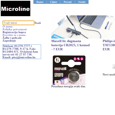
Razno
|
Cijene
|
Povrati
|
Ostalo
Traži
O nama
Politika privatnosti
Registracija kupca
Povežite se s nama
Žalbe i pohvale
Maxell lit. dugmasta
Philips 
Zaposlenje
baterija CR2025, 1 komad
TAT1300
Telefoni: 01/279-7777 i
- ? EUR
EUR
01/279-7700, 9-17 h. Faks
01/2404-471. Ovlašteni Asus
servis tel: 01 27 97 730.
Email: pitaj@microline.hr.
Novi mode
Pouzdana energija svaki dan.