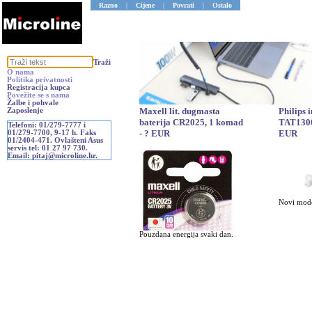
Razno
|
Cijene
|
Povrati
|
Ostalo
Traži
O nama
Politika privatnosti
Registracija kupca
Povežite se s nama
Žalbe i pohvale
Maxell lit. dugmasta
Philips 
Zaposlenje
baterija CR2025, 1 komad
TAT1300
Telefoni: 01/279-7777 i
- ? EUR
EUR
01/279-7700, 9-17 h. Faks
01/2404-471. Ovlašteni Asus
servis tel: 01 27 97 730.
Email: pitaj@microline.hr.
Novi mode
Pouzdana energija svaki dan.