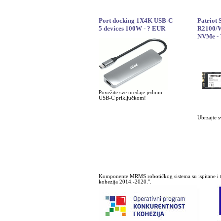
Port docking 1X4K USB-C
Patriot
5 devices 100W - ? EUR
R2100/W
NVMe -
Povežite sve uređaje jednim
USB-C priključkom!
Ubrzajte s
Komponente MRMS robotičkog sistema su ispitane i t
kohezija 2014.-2020.".