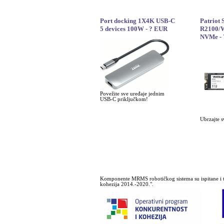
Port docking 1X4K USB-C
Patriot
5 devices 100W - ? EUR
R2100/W
NVMe -
Povežite sve uređaje jednim
USB-C priključkom!
Ubrzajte s
Komponente MRMS robotičkog sistema su ispitane i t
kohezija 2014.-2020.".