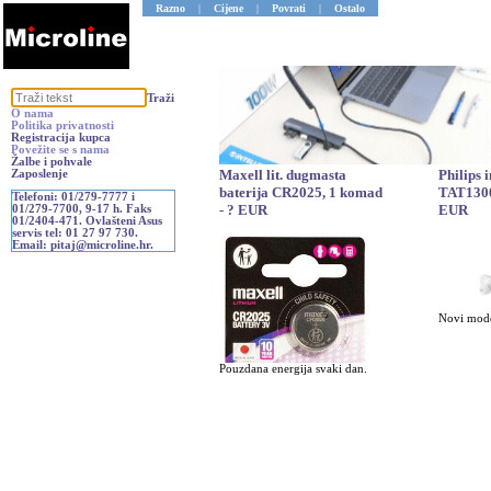
Razno
|
Cijene
|
Povrati
|
Ostalo
Traži
O nama
Politika privatnosti
Registracija kupca
Povežite se s nama
Žalbe i pohvale
Maxell lit. dugmasta
Philips 
Zaposlenje
baterija CR2025, 1 komad
TAT1300
Telefoni: 01/279-7777 i
- ? EUR
EUR
01/279-7700, 9-17 h. Faks
01/2404-471. Ovlašteni Asus
servis tel: 01 27 97 730.
Email: pitaj@microline.hr.
Novi mode
Pouzdana energija svaki dan.