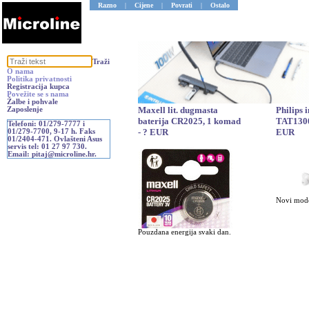
Razno
|
Cijene
|
Povrati
|
Ostalo
Traži
O nama
Politika privatnosti
Registracija kupca
Povežite se s nama
Žalbe i pohvale
Maxell lit. dugmasta
Philips 
Zaposlenje
baterija CR2025, 1 komad
TAT1300
Telefoni: 01/279-7777 i
- ? EUR
EUR
01/279-7700, 9-17 h. Faks
01/2404-471. Ovlašteni Asus
servis tel: 01 27 97 730.
Email: pitaj@microline.hr.
Novi mode
Pouzdana energija svaki dan.