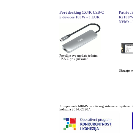
Port docking 1X4K USB-C
Patriot
5 devices 100W - ? EUR
R2100/W
NVMe -
Povežite sve uređaje jednim
USB-C priključkom!
Ubrzajte s
Komponente MRMS robotičkog sistema su ispitane i t
kohezija 2014.-2020.".