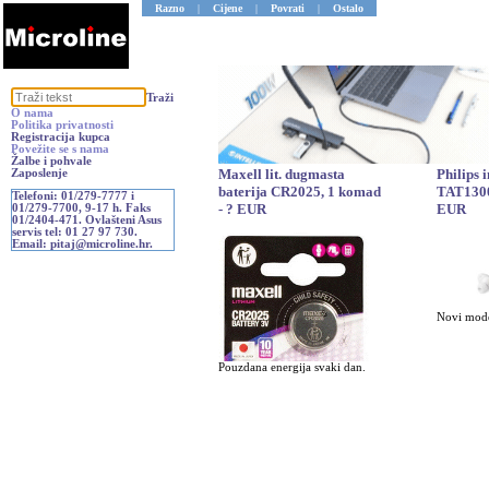
Razno
|
Cijene
|
Povrati
|
Ostalo
Traži
O nama
Politika privatnosti
Registracija kupca
Povežite se s nama
Žalbe i pohvale
Maxell lit. dugmasta
Philips 
Zaposlenje
baterija CR2025, 1 komad
TAT1300
Telefoni: 01/279-7777 i
- ? EUR
EUR
01/279-7700, 9-17 h. Faks
01/2404-471. Ovlašteni Asus
servis tel: 01 27 97 730.
Email: pitaj@microline.hr.
Novi mode
Pouzdana energija svaki dan.