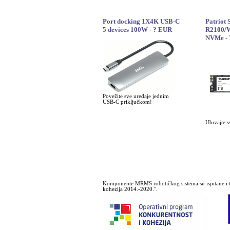
Port docking 1X4K USB-C
Patriot
5 devices 100W - ? EUR
R2100/W
NVMe -
Povežite sve uređaje jednim
USB-C priključkom!
Ubrzajte s
Komponente MRMS robotičkog sistema su ispitane i t
kohezija 2014.-2020.".