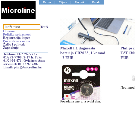
Razno
|
Cijene
|
Povrati
|
Ostalo
Traži
O nama
Politika privatnosti
Registracija kupca
Povežite se s nama
Žalbe i pohvale
Maxell lit. dugmasta
Philips 
Zaposlenje
baterija CR2025, 1 komad
TAT1300
Telefoni: 01/279-7777 i
- ? EUR
EUR
01/279-7700, 9-17 h. Faks
01/2404-471. Ovlašteni Asus
servis tel: 01 27 97 730.
Email: pitaj@microline.hr.
Novi mode
Pouzdana energija svaki dan.