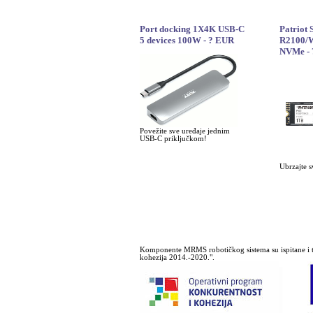
Port docking 1X4K USB-C
Patriot
5 devices 100W - ? EUR
R2100/W
NVMe -
Povežite sve uređaje jednim
USB-C priključkom!
Ubrzajte s
Komponente MRMS robotičkog sistema su ispitane i t
kohezija 2014.-2020.".