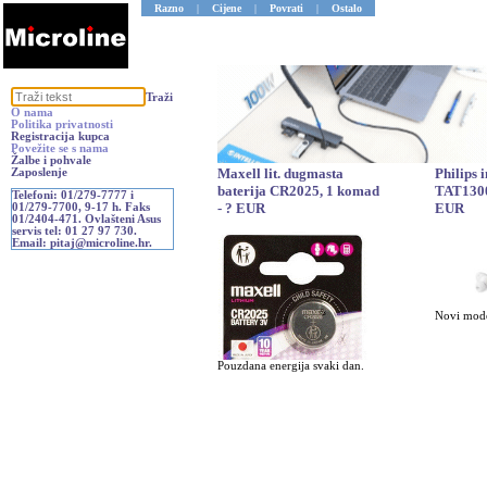
Razno
|
Cijene
|
Povrati
|
Ostalo
Traži
O nama
Politika privatnosti
Registracija kupca
Povežite se s nama
Žalbe i pohvale
Maxell lit. dugmasta
Philips 
Zaposlenje
baterija CR2025, 1 komad
TAT1300
Telefoni: 01/279-7777 i
- ? EUR
EUR
01/279-7700, 9-17 h. Faks
01/2404-471. Ovlašteni Asus
servis tel: 01 27 97 730.
Email: pitaj@microline.hr.
Novi mode
Pouzdana energija svaki dan.