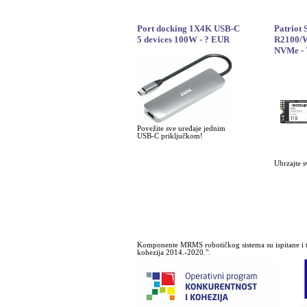
Port docking 1X4K USB-C
Patriot
5 devices 100W - ? EUR
R2100/W
NVMe -
Povežite sve uređaje jednim
USB-C priključkom!
Ubrzajte s
Komponente MRMS robotičkog sistema su ispitane i t
kohezija 2014.-2020.".