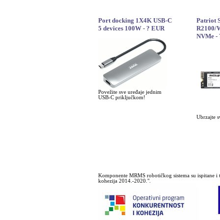
Port docking 1X4K USB-C
Patriot
5 devices 100W - ? EUR
R2100/W
NVMe -
Povežite sve uređaje jednim
USB-C priključkom!
Ubrzajte s
Komponente MRMS robotičkog sistema su ispitane i t
kohezija 2014.-2020.".