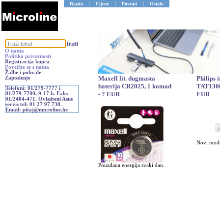
Razno
|
Cijene
|
Povrati
|
Ostalo
Traži
O nama
Politika privatnosti
Registracija kupca
Povežite se s nama
Žalbe i pohvale
Maxell lit. dugmasta
Philips 
Zaposlenje
baterija CR2025, 1 komad
TAT1300
Telefoni: 01/279-7777 i
- ? EUR
EUR
01/279-7700, 9-17 h. Faks
01/2404-471. Ovlašteni Asus
servis tel: 01 27 97 730.
Email: pitaj@microline.hr.
Novi mode
Pouzdana energija svaki dan.