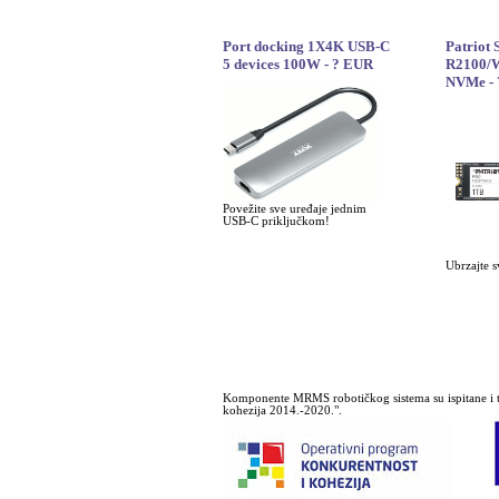
Port docking 1X4K USB-C
Patriot
5 devices 100W - ? EUR
R2100/W
NVMe -
Povežite sve uređaje jednim
USB-C priključkom!
Ubrzajte s
Komponente MRMS robotičkog sistema su ispitane i t
kohezija 2014.-2020.".