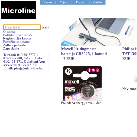
Razno
|
Cijene
|
Povrati
|
Ostalo
Traži
O nama
Politika privatnosti
Registracija kupca
Povežite se s nama
Žalbe i pohvale
Maxell lit. dugmasta
Philips 
Zaposlenje
baterija CR2025, 1 komad
TAT1300
Telefoni: 01/279-7777 i
- ? EUR
EUR
01/279-7700, 9-17 h. Faks
01/2404-471. Ovlašteni Asus
servis tel: 01 27 97 730.
Email: pitaj@microline.hr.
Novi mode
Pouzdana energija svaki dan.