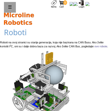
0
☰
Roboti
Roboti na ovoj stranici su starija generacija, koja nije bazirana na CAN Busu. Ako želite
2
koristiti I
C, oni su i dalje dobra baza za razvoj. Ako želite CAN Bus, pogledajte
ove robote
.