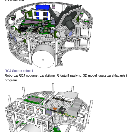
RCJ Soccer robot 1
Robot za RCJ nogomet, za aktivnu IR loptu ili pasivnu. 3D model, upute za sklapanje i
program.