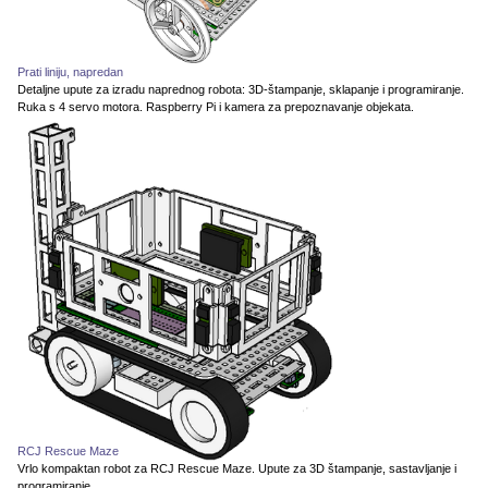
Prati liniju, napredan
Detaljne upute za izradu naprednog robota: 3D-štampanje, sklapanje i programiranje.
Ruka s 4 servo motora. Raspberry Pi i kamera za prepoznavanje objekata.
RCJ Rescue Maze
Vrlo kompaktan robot za RCJ Rescue Maze. Upute za 3D štampanje, sastavljanje i
programiranje.