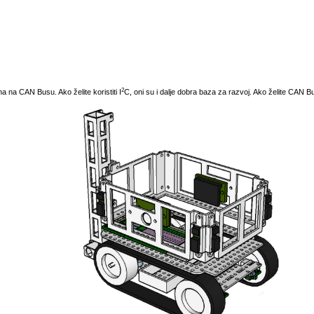
2
na na CAN Busu. Ako želite koristiti I
C, oni su i dalje dobra baza za razvoj. Ako želite CAN B