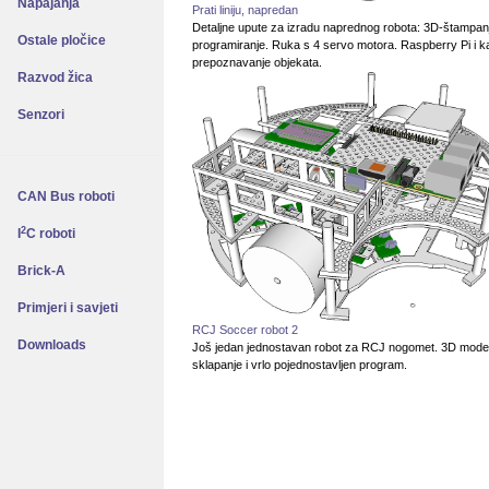
Napajanja
Prati liniju, napredan
Detaljne upute za izradu naprednog robota: 3D-štampanj
Ostale pločice
programiranje. Ruka s 4 servo motora. Raspberry Pi i 
prepoznavanje objekata.
Razvod žica
Senzori
CAN Bus roboti
2
I
C roboti
Brick-A
Primjeri i savjeti
RCJ Soccer robot 2
Downloads
Još jedan jednostavan robot za RCJ nogomet. 3D model
sklapanje i vrlo pojednostavljen program.