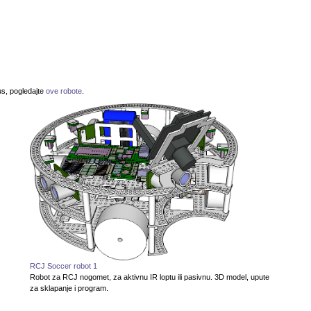
us, pogledajte
ove robote
.
RCJ Soccer robot 1
Robot za RCJ nogomet, za aktivnu IR loptu ili pasivnu. 3D model, upute
za sklapanje i program.